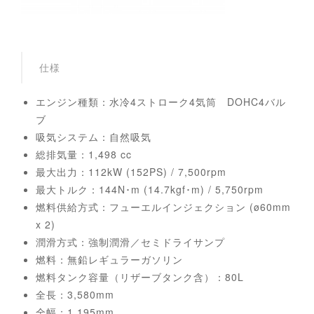
仕様
エンジン種類：水冷4ストローク4気筒 DOHC4バル
ブ
吸気システム：自然吸気
総排気量：1,498 cc
最大出力：112kW (152PS) / 7,500rpm
最大トルク：144N･m (14.7kgf･m) / 5,750rpm
燃料供給方式：フューエルインジェクション (ø60mm
x 2)
潤滑方式：強制潤滑／セミドライサンプ
燃料：無鉛レギュラーガソリン
燃料タンク容量（リザーブタンク含）：80L
全長：3,580mm
全幅：1,195mm