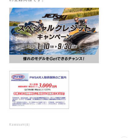
Kawasaki
(
8
)