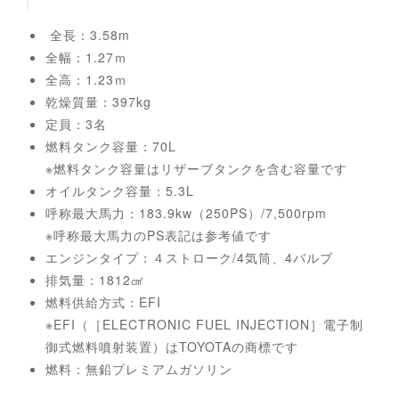
全長：3.58m
全幅：1.27ｍ
全高：1.23ｍ
乾燥質量：397kg
定員：3名
燃料タンク容量：70L
※燃料タンク容量はリザーブタンクを含む容量です
オイルタンク容量：5.3L
呼称最大馬力：183.9kw（250PS）/7,500rpm
※呼称最大馬力のPS表記は参考値です
エンジンタイプ：４ストローク/4気筒、4バルブ
排気量：1812㎤
燃料供給方式：EFI
※EFI（［ELECTRONIC FUEL INJECTION］電子制
御式燃料噴射装置）はTOYOTAの商標です
燃料：無鉛プレミアムガソリン