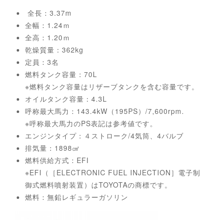
全長：3.37m
全幅：1.24ｍ
全高：1.20ｍ
乾燥質量：362kg
定員：3名
燃料タンク容量：70L
※燃料タンク容量はリザーブタンクを含む容量です。
オイルタンク容量：4.3L
呼称最大馬力：143.4kW（195PS）/7,600rpm.
※呼称最大馬力のPS表記は参考値です。
エンジンタイプ：４ストローク/4気筒、4バルブ
排気量：1898㎤
燃料供給方式：EFI
※EFI（［ELECTRONIC FUEL INJECTION］電子制
御式燃料噴射装置）はTOYOTAの商標です。
燃料：無鉛レギュラーガソリン