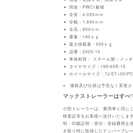
用途：PWC1艇積
全長：4,050ｍｍ
全幅：1,690ｍｍ
全高：850ｍｍ
重量：190ｋｇ
最大積載量：500ｋｇ
品番：2020-10
車体材質： スチール製：メッキ
タイヤサイズ：195/45R-15
ホイールサイズ：7J ET+35/PCD
※ 価格及び仕様は予告なく変更
マックストレーラーはすべ
小型トレーラーは、乗用車と同じ
検査証等をお客様へ送付いたしま
明・印鑑証明・実印・登録費用を
き取り時に取得したナンバープレ