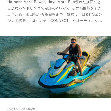
Harness More Power, Have More Fun優れた旋回性と
自然なハンドリングで定評のVXハル。その高性能を引き
出すため、低回転から高回転まで小気味よく回るHOエン
ジンを搭載。4.3インチ「CONNEXT」やオーディオシ…
2024.01.25 08:20